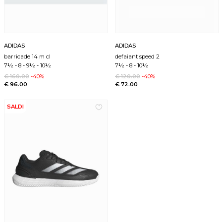
ADIDAS
ADIDAS
barricade 14 m cl
defaiant speed 2
7½
-
8
-
9½
-
10½
7½
-
8
-
10½
€ 160.00
-40%
€ 120.00
-40%
€ 96.00
€ 72.00
SALDI