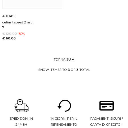
ADIDAS
defiant speed 2 m cl
7
€ 120.00
-50%
€ 60.00
TORNA SU
SHOW ITEMS
1
TO
3
OF
3
TOTAL
SPEDIZIONI IN
14 GIORNI PER IL
PAGAMENTI SICURI *
24/48H
RIPENSAMENTO
CARTA DI CREDITO *