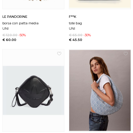
LE PANDORINE
F**K
borsa con patta media
tote bag
UNI
UNI
€ 120.00
-50%
€ 65.00
-30%
€ 60.00
€ 45.50