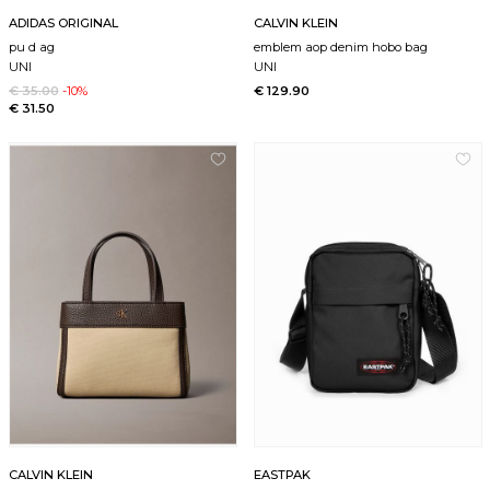
ADIDAS ORIGINAL
CALVIN KLEIN
pu d ag
emblem aop denim hobo bag
UNI
UNI
€ 35.00
-10%
€ 129.90
€ 31.50
CALVIN KLEIN
EASTPAK