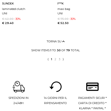
SUNDEK
F**K
laminated clutch
maxi bag
UNI
UNI
€ 42.00
-30%
€ 75.00
-30%
€ 29.40
€ 52.50
TORNA SU
SHOW ITEMS
1
TO
30
OF
79
TOTAL
⟨
1
2
3
⟩
SPEDIZIONI IN
14 GIORNI PER IL
PAGAMENTI SICURI *
24/48H
RIPENSAMENTO
CARTA DI CREDITO *
KLARNA * PAYPAL *