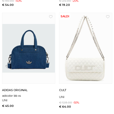
€ 90.00
-40%
€ 24.00
-20%
€ 54.00
€ 19.20
SALDI
ADIDAS ORIGINAL
CULT
adicolor bb xs
UNI
UNI
€ 128.00
-50%
€ 45.00
€ 64.00