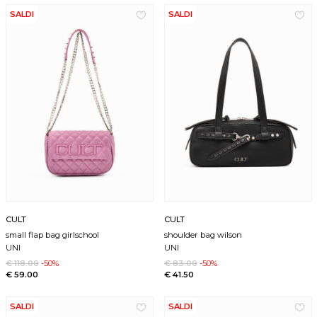
SALDI
SALDI
CULT
CULT
small flap bag girlschool
shoulder bag wilson
UNI
UNI
€ 118.00
-50%
€ 83.00
-50%
€ 59.00
€ 41.50
SALDI
SALDI