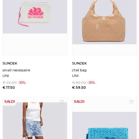
SUNDEK
SUNDEK
small necessaire
chel bag
UNI
UNI
€ 25.00
-30%
€ 85.00
-30%
€ 17.50
€ 59.50
SALDI
SALDI