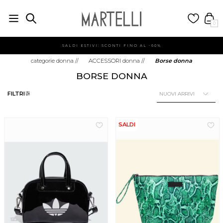
0
SALDI ESTIVI: SCONTI FINO AL -60%
categorie donna
//
ACCESSORI donna
//
Borse donna
BORSE DONNA
FILTRI
SALDI