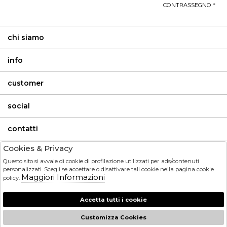
CONTRASSEGNO *
chi siamo
info
customer
social
contatti
Cookies & Privacy
invia
Questo sito si avvale di cookie di profilazione utilizzati per ads/contenuti
personalizzati. Scegli se accettare o disattivare tali cookie nella pagina cookie
Maggiori Informazioni
HO LETTO ED ACCETTATO LE CONDIZIONI SULLA PRIVACY.
policy.
Accetta tutti i cookie
Customizza Cookies