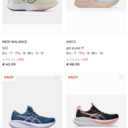
NEW BALANCE
ASICS
520
gel-pulse 17
6½
-
7
-
7½
-
8
-
8½
-
9
-
10
6½
-
7
-
7½
-
8
-
8½
-
10
€ 70.00
-40%
€ 110.00
-40%
€ 42.00
€ 66.00
SALDI
SALDI