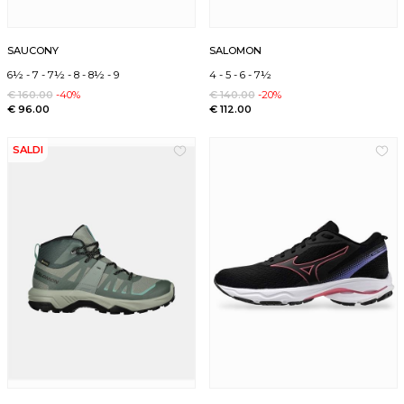
SAUCONY
SALOMON
6½
-
7
-
7½
-
8
-
8½
-
9
4
-
5
-
6
-
7½
€ 160.00
-40%
€ 140.00
-20%
€ 96.00
€ 112.00
SALDI