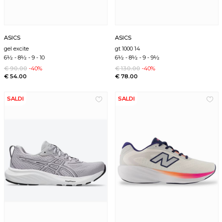
ASICS
ASICS
gel excite
gt 1000 14
6½
-
8½
-
9
-
10
6½
-
8½
-
9
-
9½
€ 90.00
-40%
€ 130.00
-40%
€ 54.00
€ 78.00
SALDI
SALDI