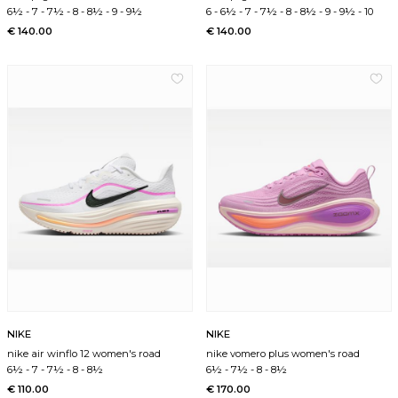
6½
-
7
-
7½
-
8
-
8½
-
9
-
9½
6
-
6½
-
7
-
7½
-
8
-
8½
-
9
-
9½
-
10
€ 140.00
€ 140.00
NIKE
NIKE
nike air winflo 12 women's road
nike vomero plus women's road
6½
-
7
-
7½
-
8
-
8½
6½
-
7½
-
8
-
8½
€ 110.00
€ 170.00