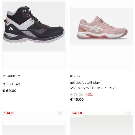
MCKINLEY
ASICS
gel dedicate 8 clay
38
-
39
-
40
6½
-
7
-
7½
-
8
-
8½
-
9
-
9½
€ 60.00
€ 75.00
-40%
€ 45.00
SALDI
SALDI