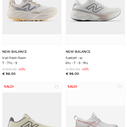
NEW BALANCE
NEW BALANCE
trail fresh foam
fuelcell - sc
7
-
7½
-
9
6½
-
7
-
9
-
9½
€ 160.00
-40%
€ 160.00
-40%
€ 96.00
€ 96.00
SALDI
SALDI