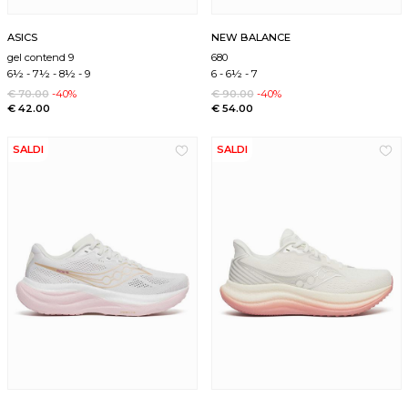
ASICS
NEW BALANCE
gel contend 9
680
6½
-
7½
-
8½
-
9
6
-
6½
-
7
€ 70.00
-40%
€ 90.00
-40%
€ 42.00
€ 54.00
SALDI
SALDI