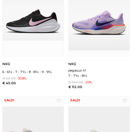
NIKE
NIKE
pegasus 41
6
-
6½
-
7
-
7½
-
8
-
8½
-
9
-
9½
7
-
7½
-
8½
€ 65.00
-30.8%
€ 140.00
-20%
€ 45.00
€ 112.00
SALDI
SALDI