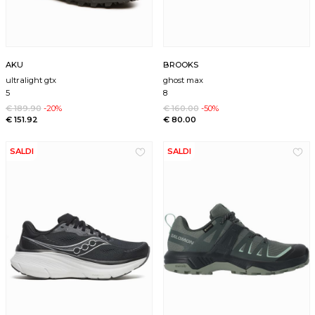
AKU
BROOKS
ultralight gtx
ghost max
5
8
€ 189.90
-20%
€ 160.00
-50%
€ 151.92
€ 80.00
SALDI
SALDI