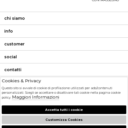
CONTRASSEGNO *
chi siamo
info
customer
social
contatti
Cookies & Privacy
invia
Questo sito si avvale di cookie di profilazione utilizzati per ads/contenuti
personalizzati. Scegli se accettare o disattivare tali cookie nella pagina cookie
Maggiori Informazioni
policy.
HO LETTO ED ACCETTATO LE CONDIZIONI SULLA PRIVACY.
Accetta tutti i cookie
Customizza Cookies