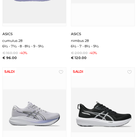
ASICS
ASICS
cumulus 28
nimbus 28
6½
-
7½
-
8
-
8½
-
9
-
9½
6½
-
7
-
8½
-
9½
€ 160.00
-40%
€ 200.00
-40%
€ 96.00
€ 120.00
SALDI
SALDI