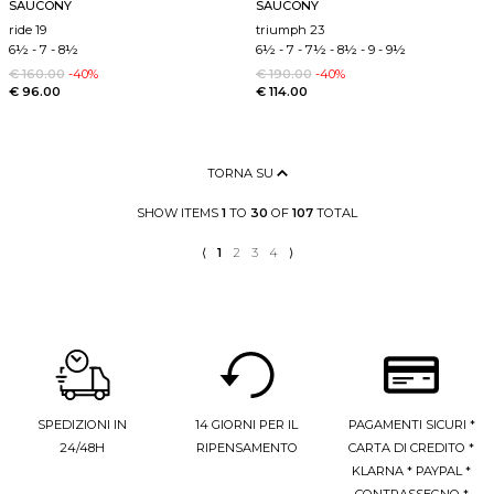
SAUCONY
SAUCONY
ride 19
triumph 23
6½
-
7
-
8½
6½
-
7
-
7½
-
8½
-
9
-
9½
€ 160.00
-40%
€ 190.00
-40%
€ 96.00
€ 114.00
TORNA SU
SHOW ITEMS
1
TO
30
OF
107
TOTAL
⟨
1
2
3
4
⟩
SPEDIZIONI IN
14 GIORNI PER IL
PAGAMENTI SICURI *
24/48H
RIPENSAMENTO
CARTA DI CREDITO *
KLARNA * PAYPAL *