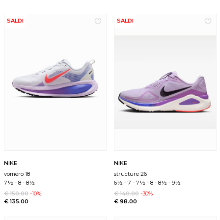
SALDI
SALDI
NIKE
NIKE
vomero 18
structure 26
7½
-
8
-
8½
6½
-
7
-
7½
-
8
-
8½
-
9½
€ 150.00
-10%
€ 140.00
-30%
€ 135.00
€ 98.00