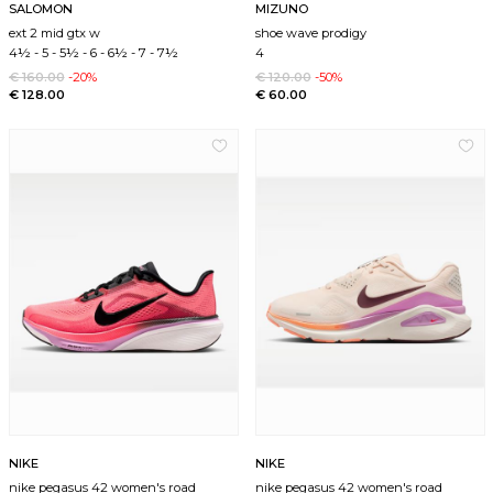
SALOMON
MIZUNO
ext 2 mid gtx w
shoe wave prodigy
4½
-
5
-
5½
-
6
-
6½
-
7
-
7½
4
€ 160.00
-20%
€ 120.00
-50%
€ 128.00
€ 60.00
NIKE
NIKE
nike pegasus 42 women's road
nike pegasus 42 women's road