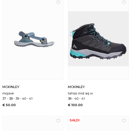
MCKINLEY
MCKINLEY
mojave
tahsis mid aq w
37
-
38
-
39
-
40
-
41
38
-
40
-
41
€ 50.00
€ 100.00
SALDI