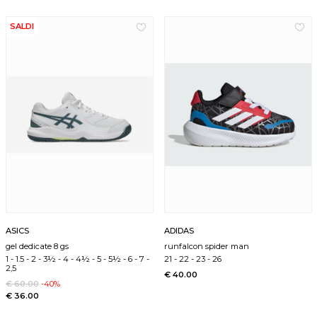
SALDI
ASICS
ADIDAS
gel dedicate 8 gs
runfalcon spider man
1
-
1.5
-
2
-
3½
-
4
-
4½
-
5
-
5½
-
6
-
7
-
21
-
22
-
23
-
26
2,5
€ 40.00
€ 60.00
-40%
€ 36.00