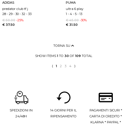
ADIDAS
PUMA
predator club tf j
ultra 6 play
28
-
29
-
30
-
32
-
33
1
-
4
-
5
-
13
€ 50.00
-25%
€ 45.00
-30%
€ 37.50
€ 31.50
TORNA SU
SHOW ITEMS
1
TO
30
OF
109
TOTAL
⟨
1
2
3
4
⟩
SPEDIZIONI IN
14 GIORNI PER IL
PAGAMENTI SICURI *
24/48H
RIPENSAMENTO
CARTA DI CREDITO *
KLARNA * PAYPAL *