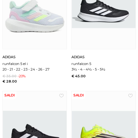
ADIDAS
ADIDAS
runfalcon 5 el i
runfalcon 5
20
-
21
-
22
-
23
-
24
-
26
-
27
3½
-
4
-
4½
-
5
-
5½
€ 35.00
-20%
€ 45.00
€ 28.00
SALDI
SALDI