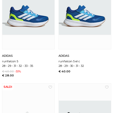
ADIDAS
ADIDAS
runfalcon 5
runfalcon 5 el c
28
-
29
-
31
-
32
-
33
-
35
28
-
29
-
30
-
31
-
32
€ 40.00
-30%
€ 40.00
€ 28.00
SALDI