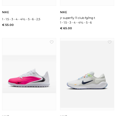
NIKE
NIKE
jr superfly 11 club fg/mg t
1
-
1.5
-
3
-
4
-
4½
-
5
-
6
-
2,5
1
-
1.5
-
3
-
4
-
4½
-
5
-
6
€ 55.00
€ 65.00