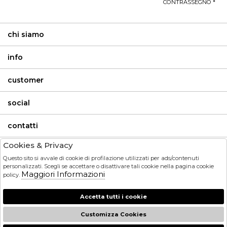
CONTRASSEGNO *
chi siamo
info
customer
social
contatti
Cookies & Privacy
invia
Questo sito si avvale di cookie di profilazione utilizzati per ads/contenuti
personalizzati. Scegli se accettare o disattivare tali cookie nella pagina cookie
Maggiori Informazioni
policy.
HO LETTO ED ACCETTATO LE CONDIZIONI SULLA PRIVACY.
Accetta tutti i cookie
Customizza Cookies