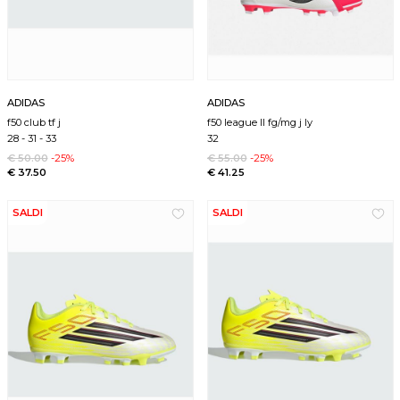
ADIDAS
ADIDAS
f50 club tf j
f50 league ll fg/mg j ly
28
-
31
-
33
32
€ 50.00
-25%
€ 55.00
-25%
€ 37.50
€ 41.25
SALDI
SALDI