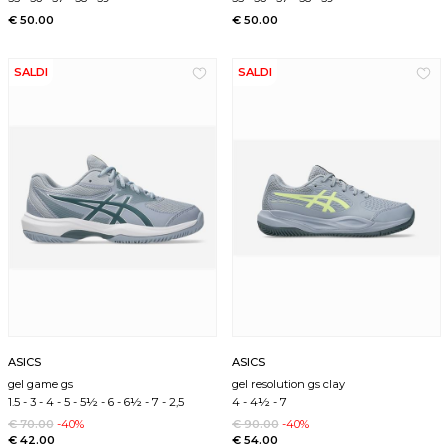
€ 50.00
€ 50.00
SALDI
SALDI
ASICS
ASICS
gel game gs
gel resolution gs clay
1.5
-
3
-
4
-
5
-
5½
-
6
-
6½
-
7
-
2,5
4
-
4½
-
7
€ 70.00
-40%
€ 90.00
-40%
€ 42.00
€ 54.00