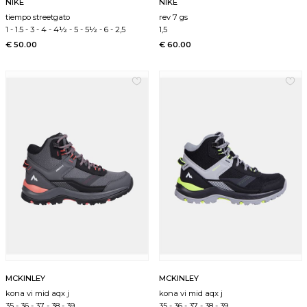
NIKE
NIKE
tiempo streetgato
rev 7 gs
1
-
1.5
-
3
-
4
-
4½
-
5
-
5½
-
6
-
2,5
1,5
€ 50.00
€ 60.00
MCKINLEY
MCKINLEY
kona vi mid aqx j
kona vi mid aqx j
35
-
36
-
37
-
38
-
39
35
-
36
-
37
-
38
-
39