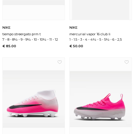
NIKE
NIKE
tiempo streergato prm t
mercurial vapor 16 club li
7
-
8
-
8½
-
9
-
9½
-
10
-
10½
-
11
-
12
1
-
1.5
-
3
-
4
-
4½
-
5
-
5½
-
6
-
2,5
€ 85.00
€ 50.00