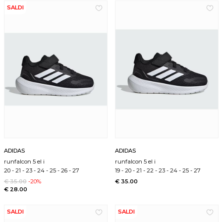
SALDI
ADIDAS
ADIDAS
runfalcon 5 el i
runfalcon 5 el i
20
-
21
-
23
-
24
-
25
-
26
-
27
19
-
20
-
21
-
22
-
23
-
24
-
25
-
27
€ 35.00
-20%
€ 35.00
€ 28.00
SALDI
SALDI