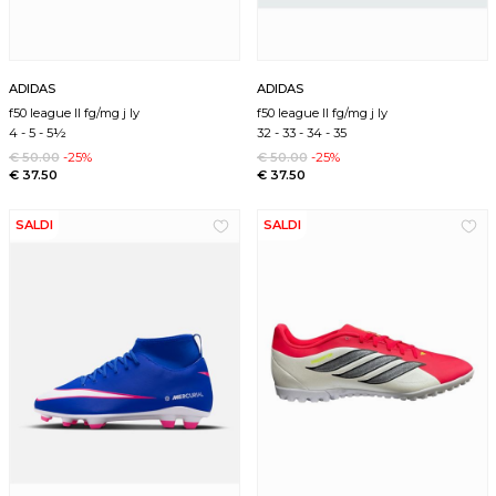
ADIDAS
ADIDAS
f50 league ll fg/mg j ly
f50 league ll fg/mg j ly
4
-
5
-
5½
32
-
33
-
34
-
35
€ 50.00
-25%
€ 50.00
-25%
€ 37.50
€ 37.50
SALDI
SALDI