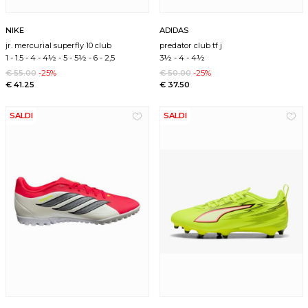
NIKE
ADIDAS
jr. mercurial superfly 10 club
predator club tf j
1
-
1.5
-
4
-
4½
-
5
-
5½
-
6
-
2,5
3½
-
4
-
4½
€ 55.00
-25%
€ 50.00
-25%
€ 41.25
€ 37.50
SALDI
SALDI