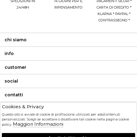
SPEDIZIONI IN
14 GIORNI PER IL
PAGAMENTI SICURI *
24/48H
RIPENSAMENTO
CARTA DI CREDITO *
KLARNA * PAYPAL *
CONTRASSEGNO *
chi siamo
info
customer
social
contatti
Cookies & Privacy
invia
Questo sito si avvale di cookie di profilazione utilizzati per ads/contenuti
personalizzati. Scegli se accettare o disattivare tali cookie nella pagina cookie
Maggiori Informazioni
HO LETTO ED ACCETTATO LE CONDIZIONI SULLA PRIVACY.
policy.