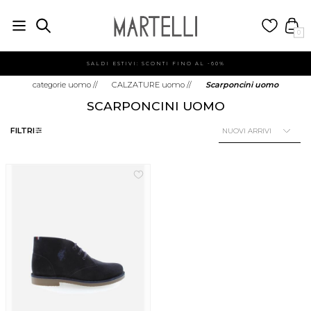
0
SALDI ESTIVI: SCONTI FINO AL -60%
categorie uomo
//
CALZATURE uomo
//
Scarponcini uomo
SCARPONCINI UOMO
FILTRI