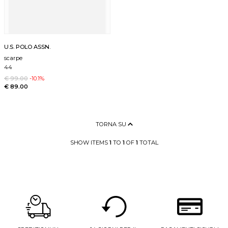
U.S. POLO ASSN.
scarpe
44
€ 99.00
-10.1%
€ 89.00
TORNA SU
SHOW ITEMS
1
TO
1
OF
1
TOTAL