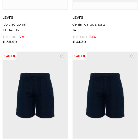
LEVI'S
LEVI'S
lvb traditional
denim cargo shorts
10
-
14
-
16
14
€ 55.00
-30%
€ 59.00
-30%
€ 38.50
€ 41.30
SALDI
SALDI