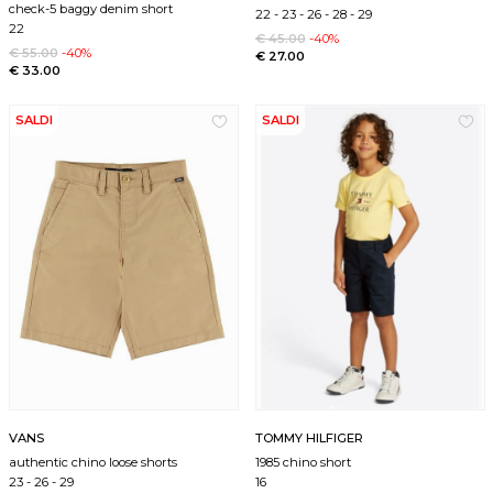
check-5 baggy denim short
22
-
23
-
26
-
28
-
29
22
€ 45.00
-40%
€ 55.00
-40%
€ 27.00
€ 33.00
SALDI
SALDI
VANS
TOMMY HILFIGER
authentic chino loose shorts
1985 chino short
23
-
26
-
29
16