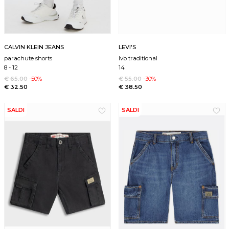
CALVIN KLEIN JEANS
LEVI'S
parachute shorts
lvb traditional
8
-
12
14
€ 65.00
-50%
€ 55.00
-30%
€ 32.50
€ 38.50
SALDI
SALDI