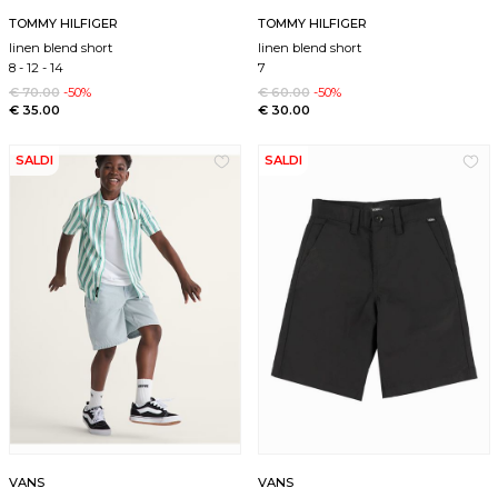
TOMMY HILFIGER
TOMMY HILFIGER
linen blend short
linen blend short
8
-
12
-
14
7
€ 70.00
-50%
€ 60.00
-50%
€ 35.00
€ 30.00
SALDI
SALDI
VANS
VANS