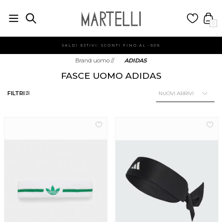
0
SALDI ESTIVI: SCONTI FINO AL -60%
Brand uomo
//
ADIDAS
FASCE UOMO ADIDAS
FILTRI