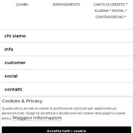
24/48H
RIPENSAMENTO
CARTA DI CREDITO *
KLARNA * PAYPAL *
CONTRASSEGNO *
chi siamo
info
customer
social
contatti
Cookies & Privacy
invia
Questo sito si avvale di cookie di profilazione utilizzati per ads/contenuti
personalizzati. Scegli se accettare o disattivare tali cookie nella pagina cookie
Maggiori Informazioni
HO LETTO ED ACCETTATO LE CONDIZIONI SULLA PRIVACY.
policy.
Accetta tutti i cookie