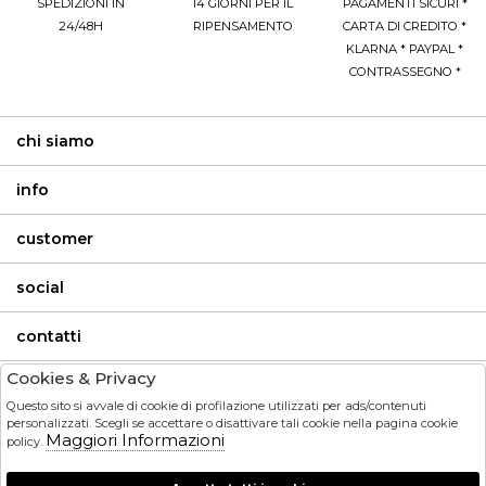
SPEDIZIONI IN
14 GIORNI PER IL
PAGAMENTI SICURI *
24/48H
RIPENSAMENTO
CARTA DI CREDITO *
KLARNA * PAYPAL *
CONTRASSEGNO *
chi siamo
info
customer
social
contatti
Cookies & Privacy
invia
Questo sito si avvale di cookie di profilazione utilizzati per ads/contenuti
personalizzati. Scegli se accettare o disattivare tali cookie nella pagina cookie
Maggiori Informazioni
HO LETTO ED ACCETTATO LE CONDIZIONI SULLA PRIVACY.
policy.