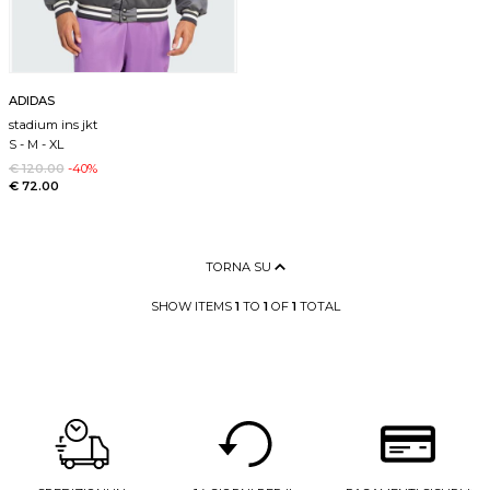
ADIDAS
stadium ins jkt
S
-
M
-
XL
€ 120.00
-40%
€ 72.00
TORNA SU
SHOW ITEMS
1
TO
1
OF
1
TOTAL