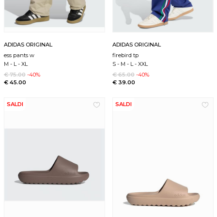
ADIDAS ORIGINAL
ADIDAS ORIGINAL
ess pants w
firebird tp
M
-
L
-
XL
S
-
M
-
L
-
XXL
€ 75.00
-40%
€ 65.00
-40%
€ 45.00
€ 39.00
SALDI
SALDI