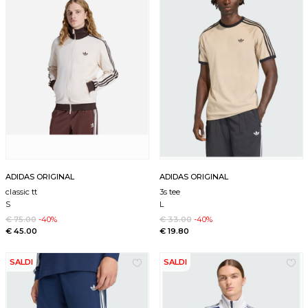
ADIDAS ORIGINAL
ADIDAS ORIGINAL
classic tt
3s tee
S
L
€ 75.00
-40%
€ 33.00
-40%
€ 45.00
€ 19.80
SALDI
SALDI