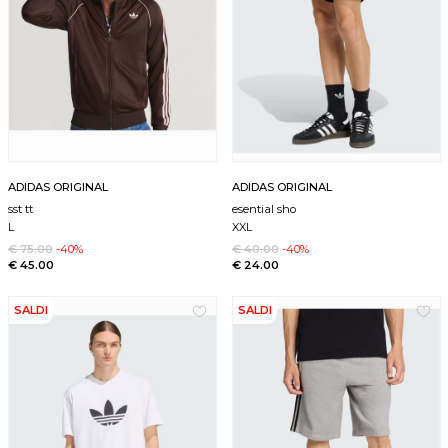
ADIDAS ORIGINAL
ADIDAS ORIGINAL
sst tt
esential sho
L
XXL
€ 75.00
-40%
€ 40.00
-40%
€ 45.00
€ 24.00
SALDI
SALDI