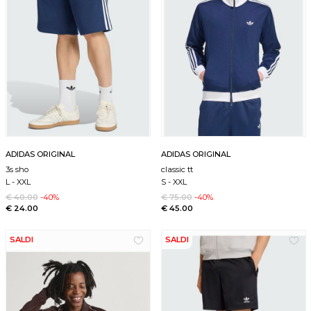
ADIDAS ORIGINAL
ADIDAS ORIGINAL
3s sho
classic tt
L
-
XXL
S
-
XXL
€ 40.00
-40%
€ 75.00
-40%
€ 24.00
€ 45.00
SALDI
SALDI