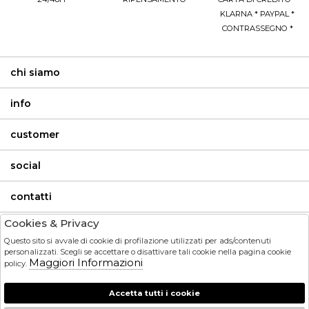
KLARNA * PAYPAL *
CONTRASSEGNO *
chi siamo
info
customer
social
contatti
Cookies & Privacy
invia
Questo sito si avvale di cookie di profilazione utilizzati per ads/contenuti
personalizzati. Scegli se accettare o disattivare tali cookie nella pagina cookie
Maggiori Informazioni
policy.
HO LETTO ED ACCETTATO LE CONDIZIONI SULLA PRIVACY.
Accetta tutti i cookie