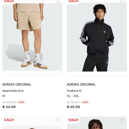
SALDI
SALDI
ADIDAS ORIGINAL
ADIDAS ORIGINAL
essentials sho
firebird tt
M
XL
-
XXL
€ 40.00
-40%
€ 75.00
-40%
€ 24.00
€ 45.00
SALDI
SALDI