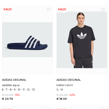
SALDI
SALDI
ADIDAS ORIGINAL
ADIDAS ORIGINAL
adilette aqua
trefoil t-shirt
6
-
7
-
8
-
9
-
10
-
11
-
12
-
13
S
-
M
€ 23.00
-10%
€ 30.00
-40%
€ 20.70
€ 18.00