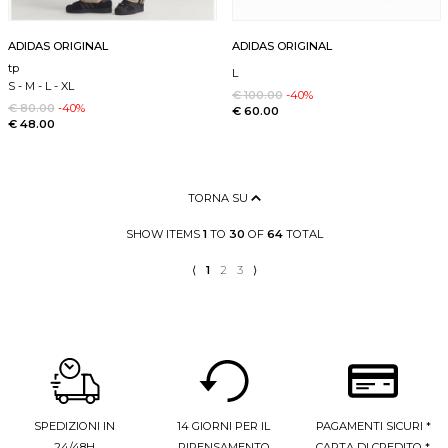
ADIDAS ORIGINAL
ADIDAS ORIGINAL
tp
L
S
-
M
-
L
-
XL
€ 100.00
-40%
€ 80.00
-40%
€ 60.00
€ 48.00
TORNA SU
SHOW ITEMS
1
TO
30
OF
64
TOTAL
⟨
1
2
3
⟩
SPEDIZIONI IN
14 GIORNI PER IL
PAGAMENTI SICURI *
24/48H
RIPENSAMENTO
CARTA DI CREDITO *