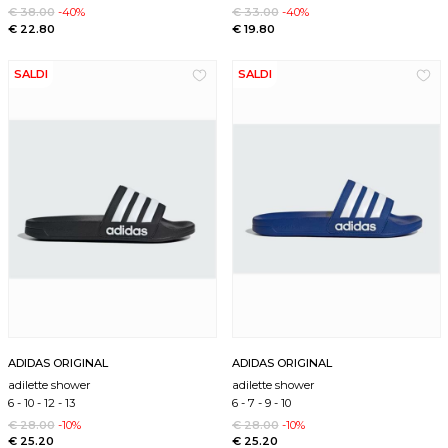
€ 38.00
-40%
€ 33.00
-40%
€ 22.80
€ 19.80
SALDI
SALDI
ADIDAS ORIGINAL
ADIDAS ORIGINAL
adilette shower
adilette shower
6
-
10
-
12
-
13
6
-
7
-
9
-
10
€ 28.00
-10%
€ 28.00
-10%
€ 25.20
€ 25.20