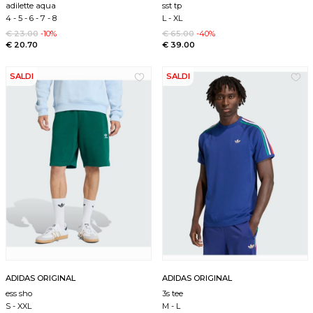
adilette aqua
sst tp
4
-
5
-
6
-
7
-
8
L
-
XL
€ 23.00
-10%
€ 65.00
-40%
€ 20.70
€ 39.00
SALDI
SALDI
ADIDAS ORIGINAL
ADIDAS ORIGINAL
ess sho
3s tee
S
-
XXL
M
-
L