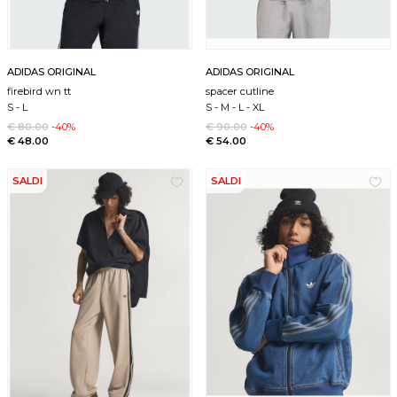
ADIDAS ORIGINAL
ADIDAS ORIGINAL
firebird wn tt
spacer cutline
S
-
L
S
-
M
-
L
-
XL
€ 80.00
-40%
€ 90.00
-40%
€ 48.00
€ 54.00
SALDI
SALDI