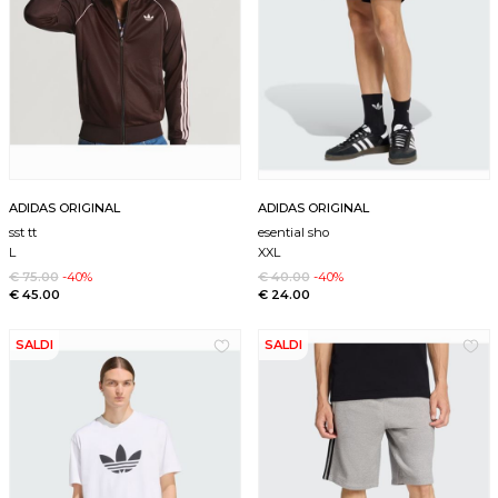
ADIDAS ORIGINAL
ADIDAS ORIGINAL
sst tt
esential sho
L
XXL
€ 75.00
-40%
€ 40.00
-40%
€ 45.00
€ 24.00
SALDI
SALDI