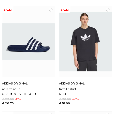
SALDI
SALDI
ADIDAS ORIGINAL
ADIDAS ORIGINAL
adilette aqua
trefoil t-shirt
6
-
7
-
8
-
9
-
10
-
11
-
12
-
13
S
-
M
€ 23.00
-10%
€ 30.00
-40%
€ 20.70
€ 18.00