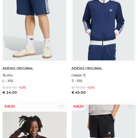
ADIDAS ORIGINAL
ADIDAS ORIGINAL
3s sho
classic tt
L
-
XXL
S
-
XXL
€ 40.00
-40%
€ 75.00
-40%
€ 24.00
€ 45.00
SALDI
SALDI