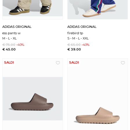
ADIDAS ORIGINAL
ADIDAS ORIGINAL
ess pants w
firebird tp
M
-
L
-
XL
S
-
M
-
L
-
XXL
€ 75.00
-40%
€ 65.00
-40%
€ 45.00
€ 39.00
SALDI
SALDI