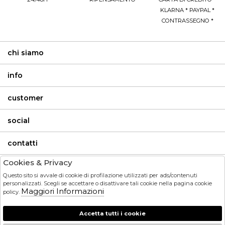
KLARNA * PAYPAL *
CONTRASSEGNO *
chi siamo
info
customer
social
contatti
Cookies & Privacy
invia
Questo sito si avvale di cookie di profilazione utilizzati per ads/contenuti
personalizzati. Scegli se accettare o disattivare tali cookie nella pagina cookie
Maggiori Informazioni
policy.
HO LETTO ED ACCETTATO LE CONDIZIONI SULLA PRIVACY.
Accetta tutti i cookie