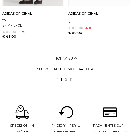
ADIDAS ORIGINAL
ADIDAS ORIGINAL
tp
L
S
-
M
-
L
-
XL
€ 100.00
-40%
€ 80.00
-40%
€ 60.00
€ 48.00
TORNA SU
SHOW ITEMS
1
TO
30
OF
64
TOTAL
⟨
1
2
3
⟩
SPEDIZIONI IN
14 GIORNI PER IL
PAGAMENTI SICURI *
24/48H
RIPENSAMENTO
CARTA DI CREDITO *