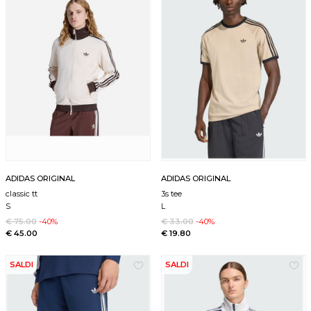
ADIDAS ORIGINAL
ADIDAS ORIGINAL
classic tt
3s tee
S
L
€ 75.00
-40%
€ 33.00
-40%
€ 45.00
€ 19.80
SALDI
SALDI