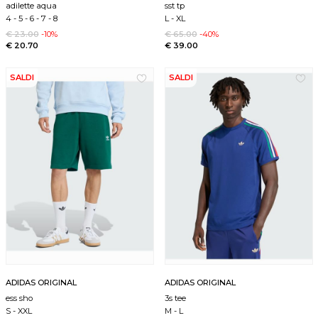
adilette aqua
sst tp
4
-
5
-
6
-
7
-
8
L
-
XL
€ 23.00
-10%
€ 65.00
-40%
€ 20.70
€ 39.00
SALDI
SALDI
ADIDAS ORIGINAL
ADIDAS ORIGINAL
ess sho
3s tee
S
-
XXL
M
-
L