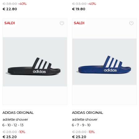
€ 38.00
-40%
€ 33.00
-40%
€ 22.80
€ 19.80
SALDI
SALDI
ADIDAS ORIGINAL
ADIDAS ORIGINAL
adilette shower
adilette shower
6
-
10
-
12
-
13
6
-
7
-
9
-
10
€ 28.00
-10%
€ 28.00
-10%
€ 25.20
€ 25.20