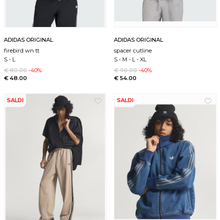
ADIDAS ORIGINAL
ADIDAS ORIGINAL
firebird wn tt
spacer cutline
S
-
L
S
-
M
-
L
-
XL
€ 80.00
-40%
€ 90.00
-40%
€ 48.00
€ 54.00
SALDI
SALDI