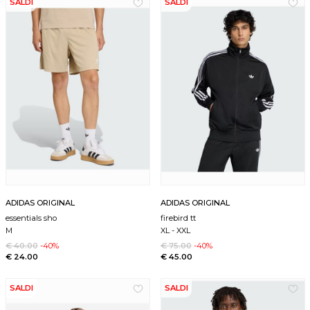
SALDI
SALDI
ADIDAS ORIGINAL
ADIDAS ORIGINAL
essentials sho
firebird tt
M
XL
-
XXL
€ 40.00
-40%
€ 75.00
-40%
€ 24.00
€ 45.00
SALDI
SALDI