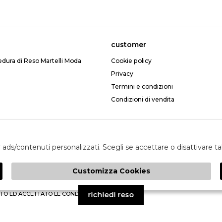
customer
edura di Reso Martelli Moda
Cookie policy
Privacy
Termini e condizioni
Condizioni di vendita
Email: webmartelli@gmail.com
er ads/contenuti personalizzati. Scegli se accettare o disattivare t
Customizza Cookies
invia
TO ED ACCETTATO LE CONDIZIONI SULLA PRIVACY.
richiedi reso