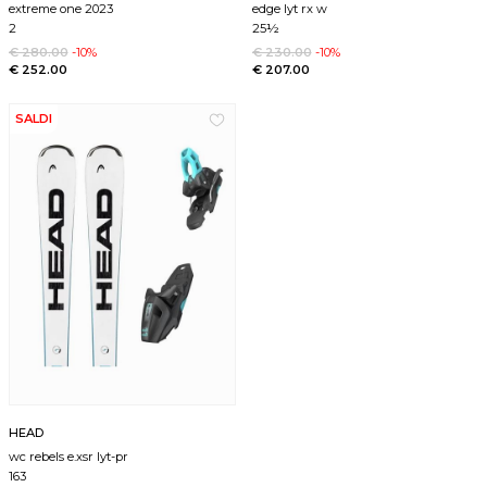
extreme one 2023
edge lyt rx w
2
25½
€ 280.00
-10%
€ 230.00
-10%
€ 252.00
€ 207.00
SALDI
HEAD
wc rebels e.xsr lyt-pr
163