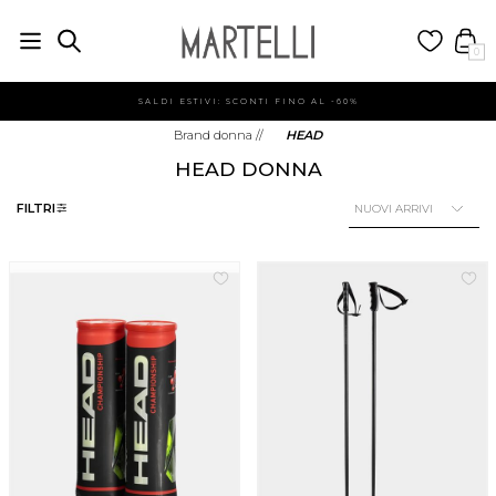
0
SALDI ESTIVI: SCONTI FINO AL -60%
Brand donna
//
HEAD
HEAD DONNA
FILTRI