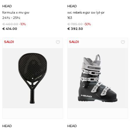
HEAD
HEAD
formula x mv gw
wc rebels e.gsr sw lyt-pr
24½
-
25½
163
€ 460.00
-10%
€ 785.00
-50%
€ 414.00
€ 392.50
SALDI
SALDI
HEAD
HEAD