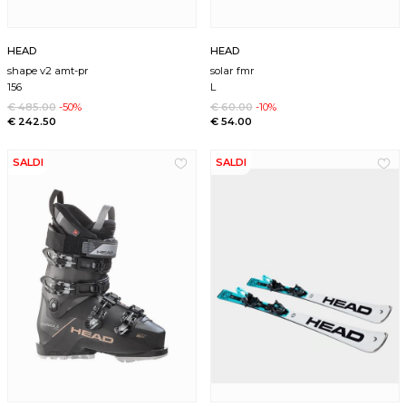
HEAD
HEAD
shape v2 amt-pr
solar fmr
156
L
€ 485.00
-50%
€ 60.00
-10%
€ 242.50
€ 54.00
SALDI
SALDI