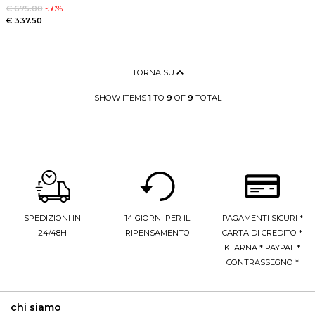
€ 675.00
-50%
€ 337.50
TORNA SU
SHOW ITEMS
1
TO
9
OF
9
TOTAL
SPEDIZIONI IN
14 GIORNI PER IL
PAGAMENTI SICURI *
24/48H
RIPENSAMENTO
CARTA DI CREDITO *
KLARNA * PAYPAL *
CONTRASSEGNO *
chi siamo