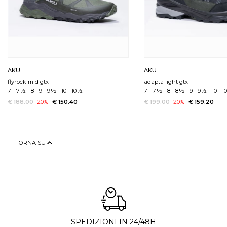
AKU
AKU
flyrock mid gtx
adapta light gtx
7
-
7½
-
8
-
9
-
9½
-
10
-
10½
-
11
7
-
7½
-
8
-
8½
-
9
-
9½
-
10
-
1
€ 188.00
-20%
€ 150.40
€ 199.00
-20%
€ 159.20
TORNA SU
SPEDIZIONI IN 24/48H