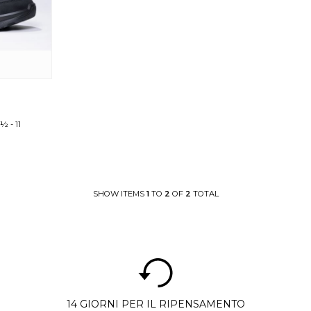
0½
-
11
SHOW ITEMS
1
TO
2
OF
2
TOTAL
14 GIORNI PER IL RIPENSAMENTO