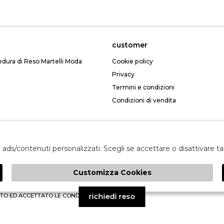
customer
edura di Reso Martelli Moda
Cookie policy
Privacy
Termini e condizioni
Condizioni di vendita
Email: webmartelli@gmail.com
er ads/contenuti personalizzati. Scegli se accettare o disattivare t
Customizza Cookies
invia
TO ED ACCETTATO LE CONDIZIONI SULLA PRIVACY.
richiedi reso