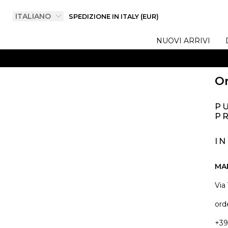
SPEDIZIONE IN ITALY (EUR)
NUOVI ARRIVI
On
P
PR
I
MA
Via
ord
+39