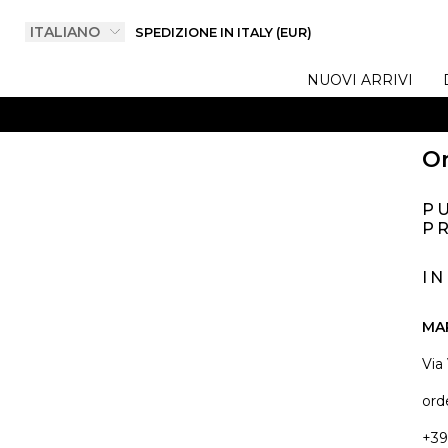
SPEDIZIONE IN ITALY (EUR)
NUOVI ARRIVI
On
P
PR
I
MA
Via
ord
+39