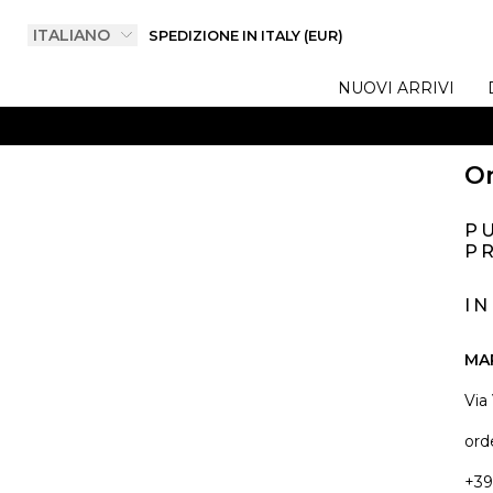
SPEDIZIONE IN ITALY (EUR)
NUOVI ARRIVI
On
P
PR
I
MA
Via
ord
+39