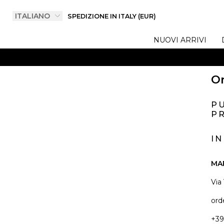
SPEDIZIONE IN ITALY (EUR)
NUOVI ARRIVI
On
P
PR
I
MA
Via
ord
+39