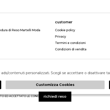
customer
edura di Reso Martelli Moda
Cookie policy
Privacy
Termini e condizioni
Condizioni di vendita
Email: webmartelli@gmail.com
er ads/contenuti personalizzati. Scegli se accettare o disattivare t
Customizza Cookies
invia
TO ED ACCETTATO LE CONDIZIONI SULLA PRIVACY.
richiedi reso