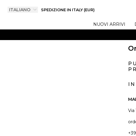
SPEDIZIONE IN ITALY (EUR)
NUOVI ARRIVI
On
P
PR
I
MA
Via
ord
+39