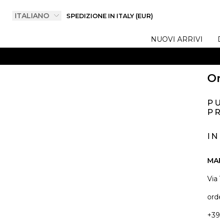
SPEDIZIONE IN ITALY (EUR)
NUOVI ARRIVI
On
P
PR
I
MA
Via
ord
+39