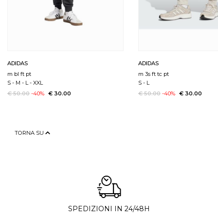
ADIDAS
ADIDAS
m bl ft pt
m 3s ft tc pt
S
-
M
-
L
-
XXL
S
-
L
€ 50.00
-40%
€ 30.00
€ 50.00
-40%
€ 30.00
TORNA SU
SPEDIZIONI IN 24/48H