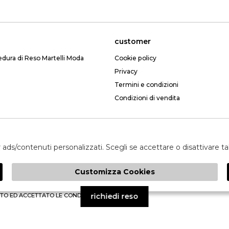
customer
edura di Reso Martelli Moda
Cookie policy
Privacy
Termini e condizioni
Condizioni di vendita
Email: webmartelli@gmail.com
er ads/contenuti personalizzati. Scegli se accettare o disattivare t
Customizza Cookies
invia
TO ED ACCETTATO LE CONDIZIONI SULLA PRIVACY.
richiedi reso