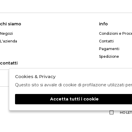
chi siamo
info
Negozi
Condizioni e Proc
L'azienda
Contatti
Pagamenti
Spedizione
contatti
Cookies & Privacy
Telefono: +39 349 765 8268
Questo sito si avvale di cookie di profilazione utilizzati p
Accetta tutti i cookie
🍪
HO LET