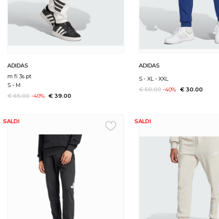
ADIDAS
ADIDAS
m fi 3s pt
S
-
XL
-
XXL
S
-
M
€ 50.00
-40%
€ 30.00
€ 65.00
-40%
€ 39.00
SALDI
SALDI