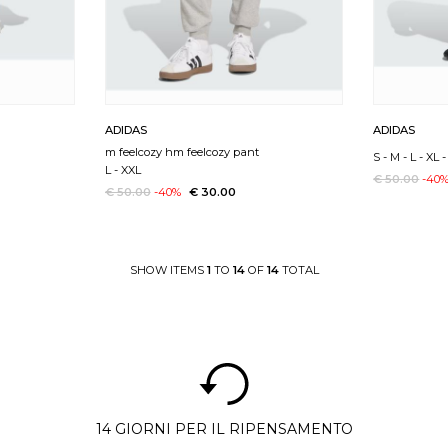
ADIDAS
ADIDAS
m feelcozy hm feelcozy pant
S
-
M
-
L
-
XL
-
L
-
XXL
€ 50.00
-40
€ 50.00
-40%
€ 30.00
SHOW ITEMS
1
TO
14
OF
14
TOTAL
14 GIORNI PER IL RIPENSAMENTO