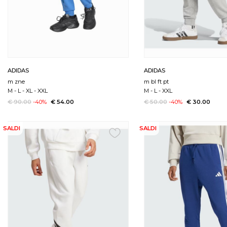
ADIDAS
ADIDAS
m zne
m bl ft pt
M
-
L
-
XL
-
XXL
M
-
L
-
XXL
€ 90.00
-40%
€ 54.00
€ 50.00
-40%
€ 30.00
SALDI
SALDI