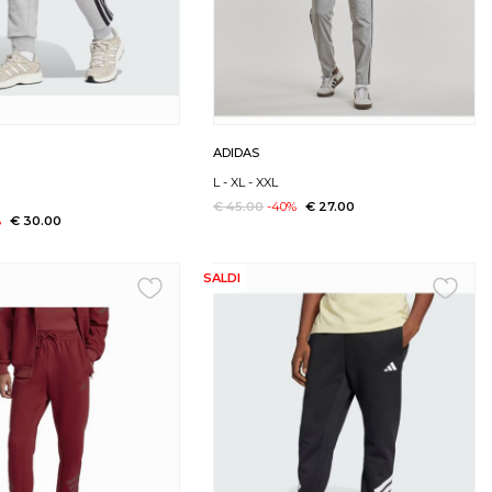
ADIDAS
L
-
XL
-
XXL
€ 45.00
-40%
€ 27.00
%
€ 30.00
SALDI