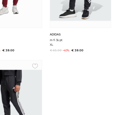
ADIDAS
m fi 3s pt
XL
%
€ 39.00
€ 65.00
-40%
€ 39.00