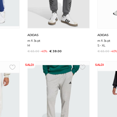
ADIDAS
ADIDAS
m fi 3s pt
m fi 3s pt
M
S
-
XL
€ 65.00
-40%
€ 39.00
€ 65.00
-40
SALDI
SALDI