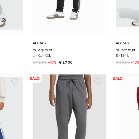
ADIDAS
ADIDAS
m 3s sj to pt
m 3s ft tc pt
L
-
XL
-
XXL
S
-
M
-
L
€ 45.00
-40%
€ 27.00
€ 50.00
-40
SALDI
SALDI