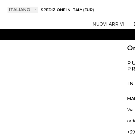
SPEDIZIONE IN ITALY (EUR)
NUOVI ARRIVI
On
P
PR
I
MA
Via
ord
+39