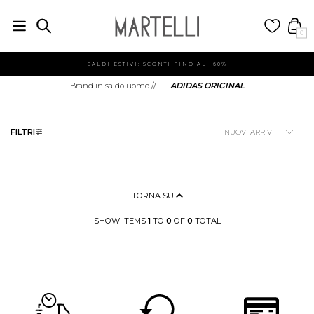
0
SALDI ESTIVI: SCONTI FINO AL -60%
Brand in saldo uomo
//
ADIDAS ORIGINAL
FILTRI
TORNA SU
SHOW ITEMS
1
TO
0
OF
0
TOTAL