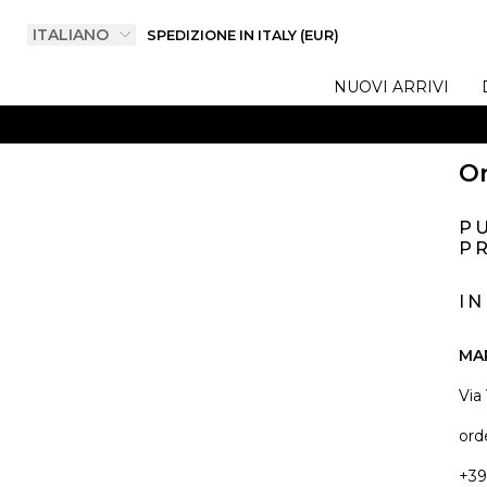
SPEDIZIONE IN ITALY (EUR)
NUOVI ARRIVI
On
P
PR
I
MA
Via
ord
+39