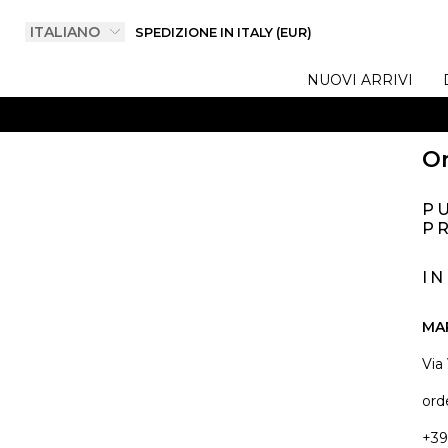
SPEDIZIONE IN ITALY (EUR)
NUOVI ARRIVI
On
P
PR
I
MA
Via
ord
+39