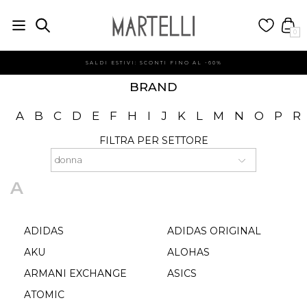
0
SALDI ESTIVI: SCONTI FINO AL -60%
BRAND
A
B
C
D
E
F
H
I
J
K
L
M
N
O
P
R
FILTRA PER SETTORE
A
ADIDAS
ADIDAS ORIGINAL
AKU
ALOHAS
ARMANI EXCHANGE
ASICS
ATOMIC