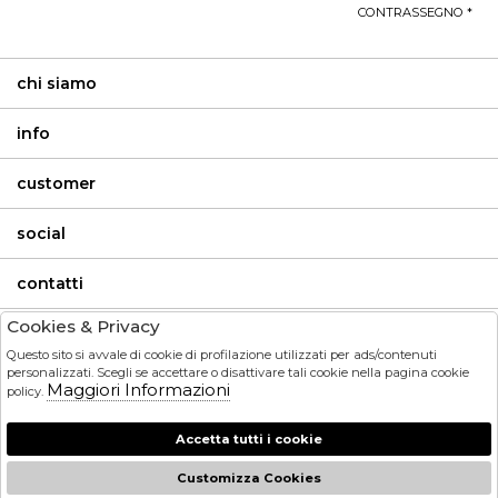
CONTRASSEGNO *
chi siamo
info
customer
social
contatti
Cookies & Privacy
invia
Questo sito si avvale di cookie di profilazione utilizzati per ads/contenuti
personalizzati. Scegli se accettare o disattivare tali cookie nella pagina cookie
Maggiori Informazioni
policy.
HO LETTO ED ACCETTATO LE CONDIZIONI SULLA PRIVACY.
Accetta tutti i cookie
Customizza Cookies