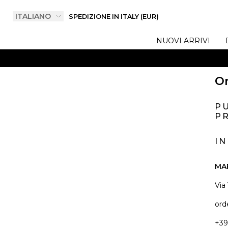
SPEDIZIONE IN ITALY (EUR)
NUOVI ARRIVI
On
P
PR
I
MA
Via
ord
+39