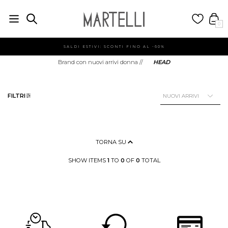
0
SALDI ESTIVI: SCONTI FINO AL -60%
Brand con nuovi arrivi donna
//
HEAD
FILTRI
TORNA SU
SHOW ITEMS
1
TO
0
OF
0
TOTAL