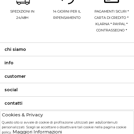
SPEDIZIONI IN
14 GIORNI PER IL
PAGAMENTI SICURI *
24/48H
RIPENSAMENTO
CARTA DI CREDITO *
KLARNA * PAYPAL *
CONTRASSEGNO *
chi siamo
info
customer
social
contatti
Cookies & Privacy
invia
Questo sito si avvale di cookie di profilazione utilizzati per ads/contenuti
personalizzati. Scegli se accettare o disattivare tali cookie nella pagina cookie
Maggiori Informazioni
policy.
HO LETTO ED ACCETTATO LE CONDIZIONI SULLA PRIVACY.