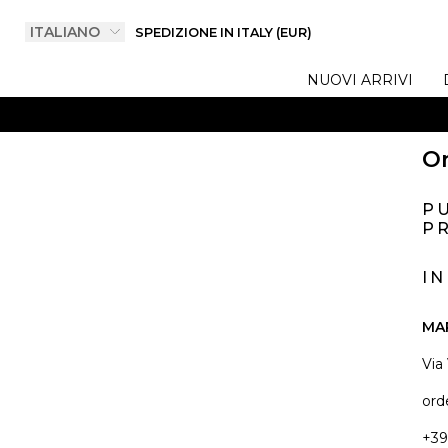
SPEDIZIONE IN ITALY (EUR)
NUOVI ARRIVI
On
P
PR
I
MA
Via
ord
+39