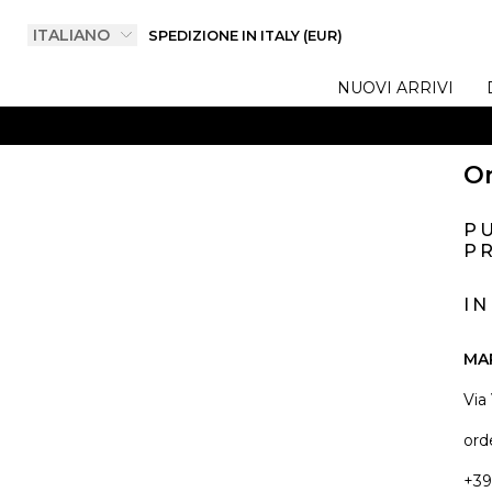
SPEDIZIONE IN ITALY (EUR)
NUOVI ARRIVI
On
P
PR
I
MA
Via
ord
+39