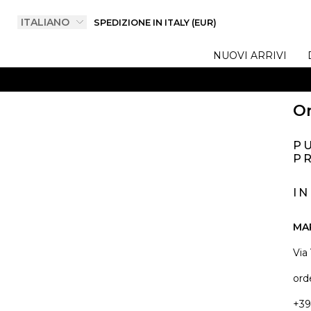
SPEDIZIONE IN ITALY (EUR)
NUOVI ARRIVI
On
P
PR
I
MA
Via
ord
+39