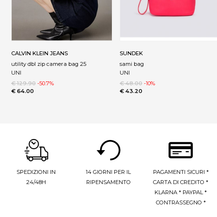
CALVIN KLEIN JEANS
SUNDEK
utility dbl zip camera bag 25
sami bag
UNI
UNI
€ 129.90
-50.7%
€ 48.00
-10%
€ 64.00
€ 43.20
SPEDIZIONI IN
14 GIORNI PER IL
PAGAMENTI SICURI *
24/48H
RIPENSAMENTO
CARTA DI CREDITO *
KLARNA * PAYPAL *
CONTRASSEGNO *