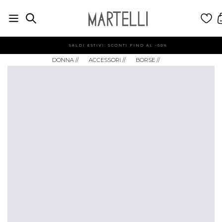
SALDI ESTIVI: SCONTI FINO AL -60%
DONNA
//
ACCESSORI
//
BORSE
//