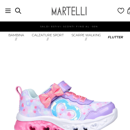
SALDI ESTIVI: SCONTI FINO AL -60%
BAMBINA
CALZATURE SPORT
SCARPE WALKING
FLUTTER
//
//
//