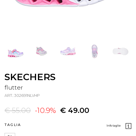
SKECHERS
flutter
ART.: 302691NLVHP
€ 55.00
-10.9%
€ 49.00
TAGLIA
info taglie