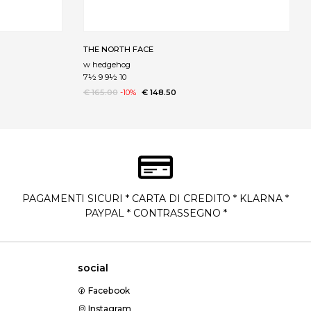
THE NORTH FACE
w hedgehog
7½ 9 9½ 10
€ 165.00
-10%
€ 148.50
PAGAMENTI SICURI * CARTA DI CREDITO * KLARNA *
PAYPAL * CONTRASSEGNO *
social
Facebook
Instagram