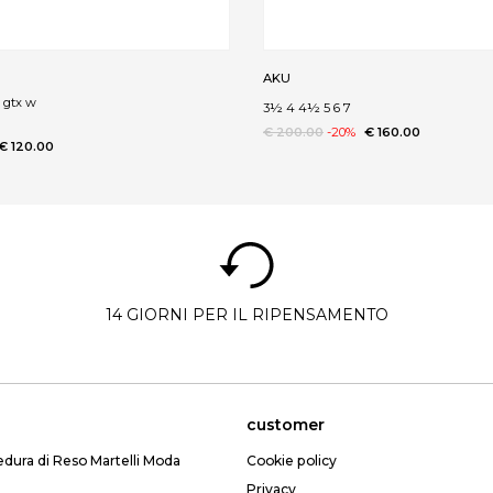
AKU
 gtx w
3½ 4 4½ 5 6 7
€ 200.00
-20%
€ 160.00
€ 120.00
14 GIORNI PER IL RIPENSAMENTO
customer
edura di Reso Martelli Moda
Cookie policy
Privacy