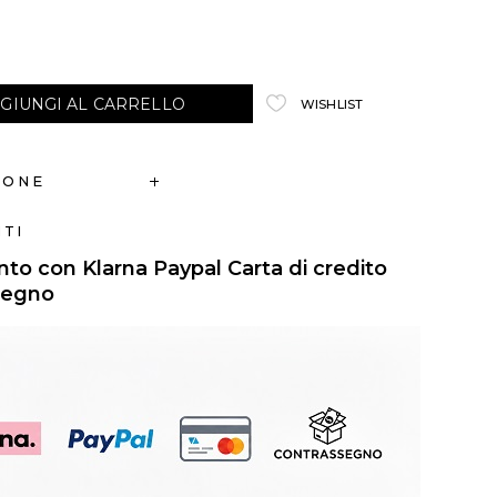
GIUNGI AL CARRELLO
WISHLIST
IONE
TI
o con Klarna Paypal Carta di credito
segno