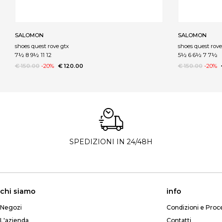
SALOMON
SALOMON
shoes quest rove gtx
shoes quest rove
7½ 8 9½ 11 12
5½ 6 6½ 7 7½
€ 150.00
-20%
€ 120.00
€ 150.00
-20%
SPEDIZIONI IN 24/48H
chi siamo
info
Negozi
Condizioni e Proc
L'azienda
Contatti