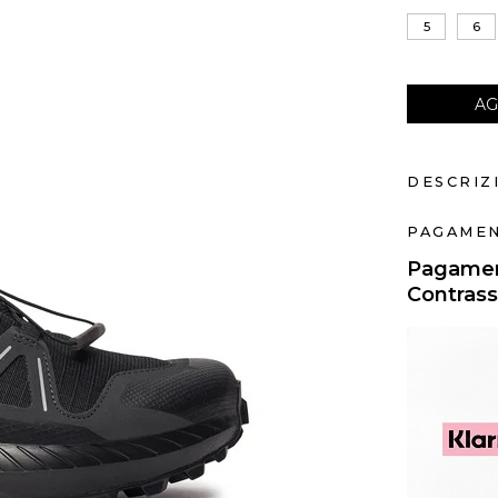
5
6
AG
DESCRIZ
PAGAMEN
Pagament
Contras