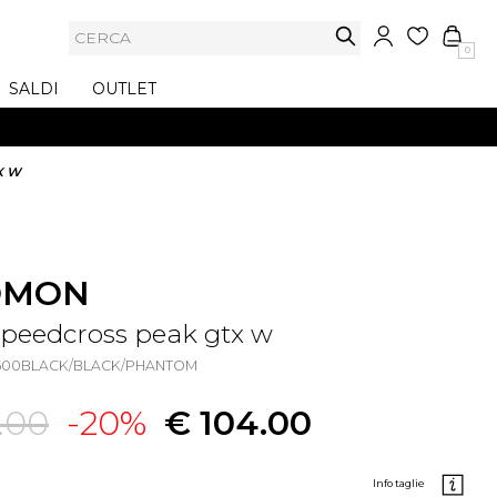
0
SALDI
OUTLET
X W
OMON
speedcross peak gtx w
03500BLACK/BLACK/PHANTOM
.00
-20%
€ 104.00
info taglie