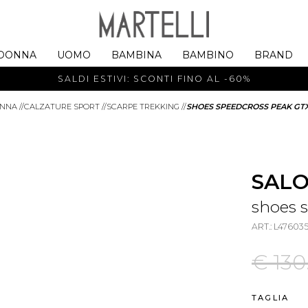
DONNA
UOMO
BAMBINA
BAMBINO
BRAND
SALDI ESTIVI: SCONTI FINO AL -60%
NNA
//
CALZATURE SPORT
//
SCARPE TREKKING
//
SHOES SPEEDCROSS PEAK GT
SAL
shoes 
ART.: L476
€ 130
TAGLIA