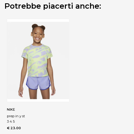
Potrebbe piacerti anche:
NIKE
prep in y st
3 4 5
€ 23.00