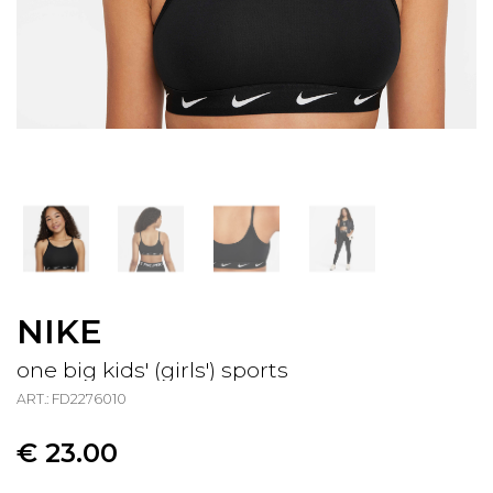
NIKE
one big kids' (girls') sports
ART.: FD2276010
€ 23.00