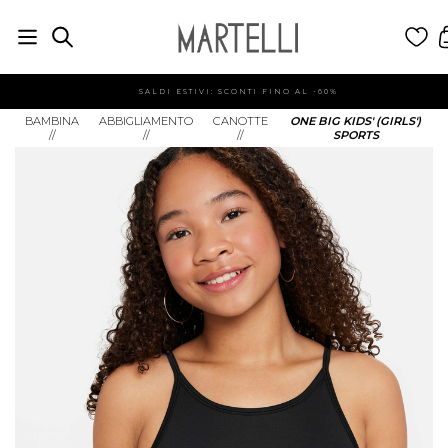
SALDI ESTIVI: SCONTI FINO AL -60%
BAMBINA
ABBIGLIAMENTO
CANOTTE
ONE BIG KIDS' (GIRLS')
//
//
//
SPORTS