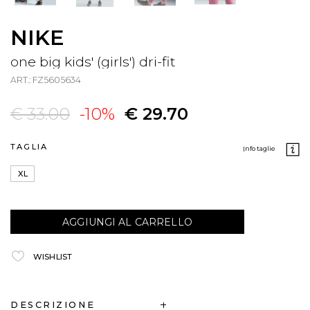
NIKE
one big kids' (girls') dri-fit
ART.: FZ5605634
€ 33.00
-10%
€ 29.70
TAGLIA
info taglie
XL
AGGIUNGI AL CARRELLO
WISHLIST
DESCRIZIONE