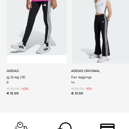
ADIDAS
ADIDAS ORIGINAL
jg 3s leg 230
flair leggings
9
14
€ 25.00
-40%
€ 35.00
-10%
€ 15.00
€ 31.50