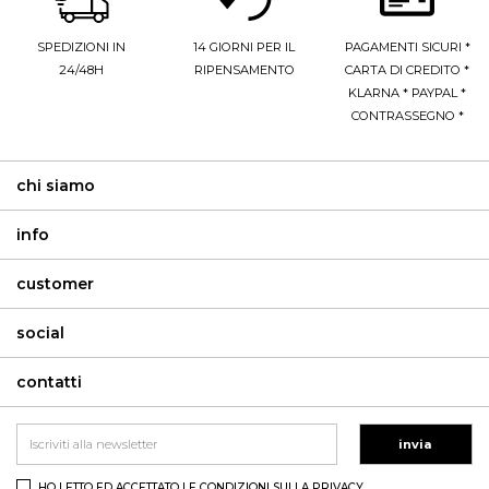
SPEDIZIONI IN
14 GIORNI PER IL
PAGAMENTI SICURI *
24/48H
RIPENSAMENTO
CARTA DI CREDITO *
KLARNA * PAYPAL *
CONTRASSEGNO *
chi siamo
info
customer
social
contatti
invia
HO LETTO ED ACCETTATO LE CONDIZIONI SULLA PRIVACY.