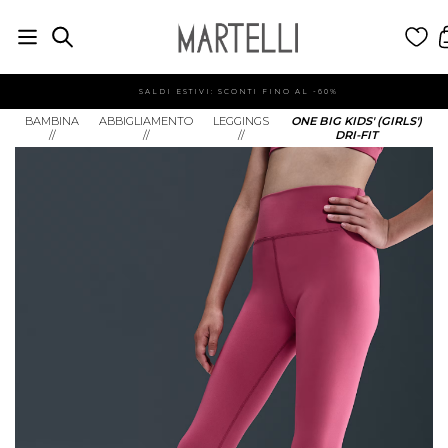
SALDI ESTIVI: SCONTI FINO AL -60%
BAMBINA
ABBIGLIAMENTO
LEGGINGS
ONE BIG KIDS' (GIRLS')
//
//
//
DRI-FIT