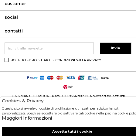
customer
social
contatti
invia
HO LETTO ED ACCETTATO LE CONDIZIONI SULLA PRIVACY.
2026 MARTELLI MODA - P.iva : IT01836470698 Powered by
ATELIER
Cookies & Privacy
società
GRUPPO ZUCCHETTI
Questo sito si avvale di cookie di profilazione utilizzati per ads/contenuti
personalizzati. Scegli se accettare o disattivare tali cookie nella pagina cookie polic
Maggiori Informazioni
Accetta tutti i cookie