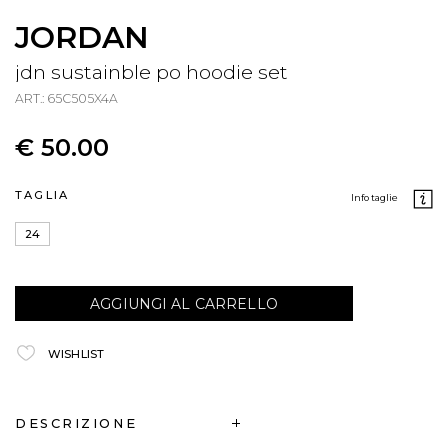
JORDAN
jdn sustainble po hoodie set
ART.: 65C505X4A
€ 50.00
TAGLIA
info taglie
24
AGGIUNGI AL CARRELLO
WISHLIST
DESCRIZIONE