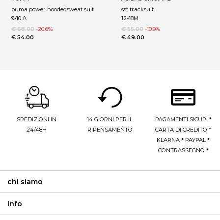
puma power hoodedsweat suit
sst tracksuit
9-10 A
12-18M
€ 68.00
-20.6%
€ 55.00
-10.9%
€ 54.00
€ 49.00
SPEDIZIONI IN
14 GIORNI PER IL
PAGAMENTI SICURI *
24/48H
RIPENSAMENTO
CARTA DI CREDITO *
KLARNA * PAYPAL *
CONTRASSEGNO *
chi siamo
info