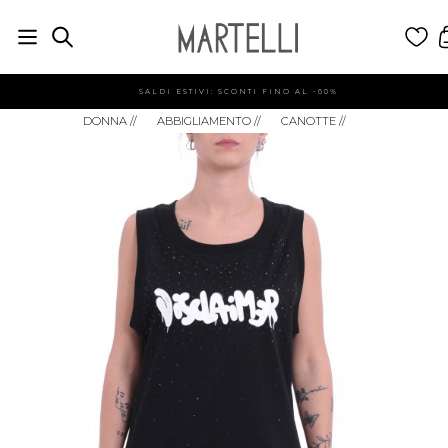
SALDI ESTIVI: SCONTI FINO AL -60%
DONNA
//
ABBIGLIAMENTO
//
CANOTTE
//