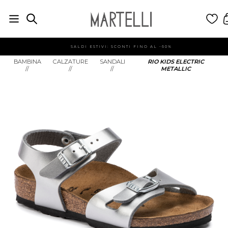
SALDI ESTIVI: SCONTI FINO AL -60%
BAMBINA
CALZATURE
SANDALI
RIO KIDS ELECTRIC
//
//
//
METALLIC