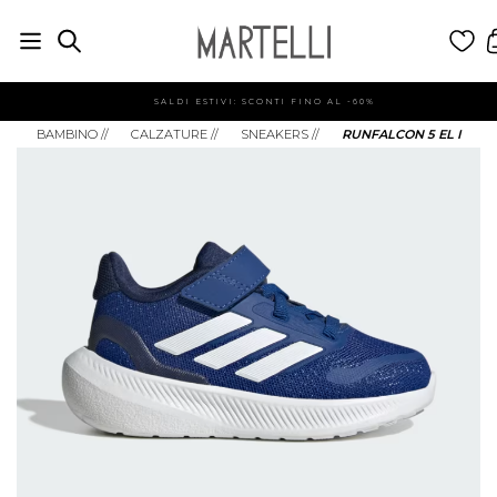
SALDI ESTIVI: SCONTI FINO AL -60%
BAMBINO
//
CALZATURE
//
SNEAKERS
//
RUNFALCON 5 EL I