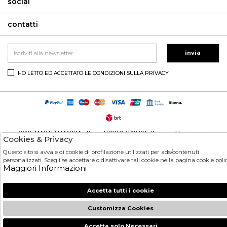
social
contatti
invia
HO LETTO ED ACCETTATO LE CONDIZIONI SULLA PRIVACY.
2026 MARTELLI MODA - P.iva : IT01836470698 Powered by
ATELIER
Cookies & Privacy
società
GRUPPO ZUCCHETTI
Questo sito si avvale di cookie di profilazione utilizzati per ads/contenuti
personalizzati. Scegli se accettare o disattivare tali cookie nella pagina cookie polic
Maggiori Informazioni
Accetta tutti i cookie
Customizza Cookies
Accetta solo Necessari