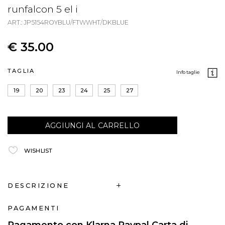
runfalcon 5 el i
ART.: JP5154ROYBLU/FTWWHT/DKBLUE
€ 35.00
TAGLIA
info taglie
19
20
23
24
25
27
AGGIUNGI AL CARRELLO
WISHLIST
DESCRIZIONE
PAGAMENTI
Pagamento con Klarna Paypal Carta di