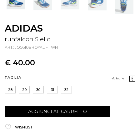
ADIDAS
runfalcon 5 el c
ART.: JQ5610BROYAL FT WHT
€ 40.00
TAGLIA
info taglie
28
29
30
31
32
AGGIUNGI AL CARRELLO
WISHLIST