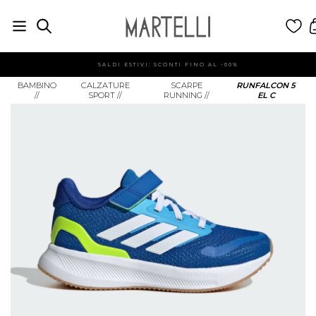
SALDI ESTIVI: SCONTI FINO AL -60%
BAMBINO
CALZATURE
SCARPE
RUNFALCON 5
//
SPORT
//
RUNNING
//
EL C