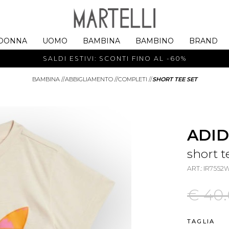
DONNA
UOMO
BAMBINA
BAMBINO
BRAND
SALDI ESTIVI: SCONTI FINO AL -60%
BAMBINA
//
ABBIGLIAMENTO
//
COMPLETI
//
SHORT TEE SET
ADID
short t
ART.: IR755
€ 40
TAGLIA