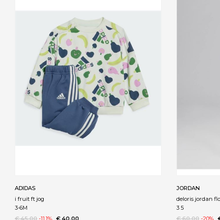
ADIDAS
JORDAN
i fruit ft jog
deloris jordan fl
3-6M
3 5
€ 45.00
-11.1%
€ 40.00
€ 60.00
-20%