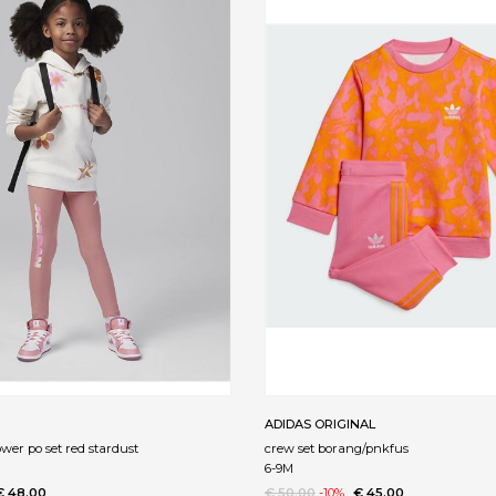
ADIDAS ORIGINAL
ower po set red stardust
crew set borang/pnkfus
6-9M
€ 48.00
€ 50.00
-10%
€ 45.00