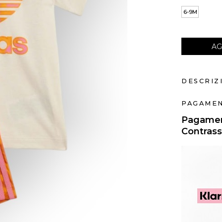
6-9M
AG
DESCRIZ
PAGAMEN
Pagament
Contras