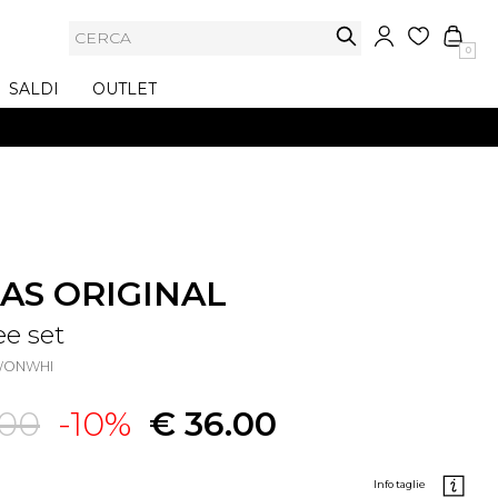
0
SALDI
OUTLET
AS ORIGINAL
ee set
2WONWHI
.00
-10%
€ 36.00
info taglie