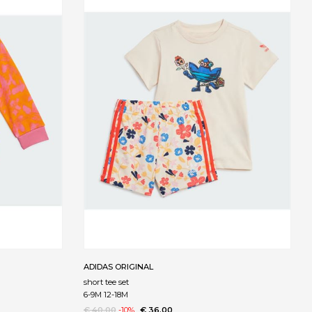
ADIDAS ORIGINAL
short tee set
6-9M 12-18M
€ 40.00
-10%
€ 36.00