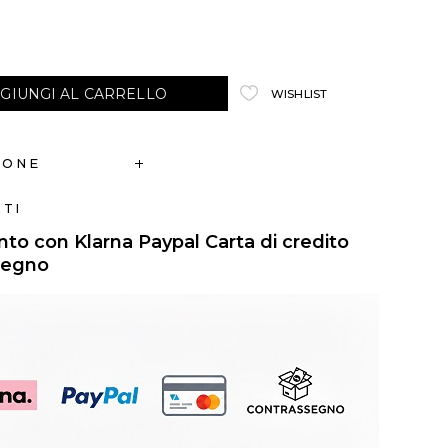
GIUNGI AL CARRELLO
WISHLIST
IONE
TI
o con Klarna Paypal Carta di credito
segno