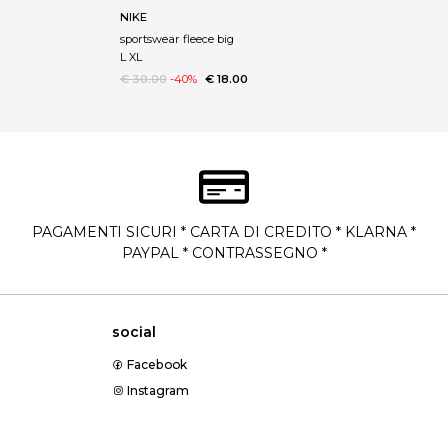
NIKE
sportswear fleece big
L XL
€ 30.00
-40%
€ 18.00
PAGAMENTI SICURI * CARTA DI CREDITO * KLARNA *
PAYPAL * CONTRASSEGNO *
social
Facebook
Instagram