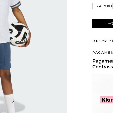
11-12 A
9-10 A
AG
DESCRIZ
PAGAMEN
Pagament
Contras