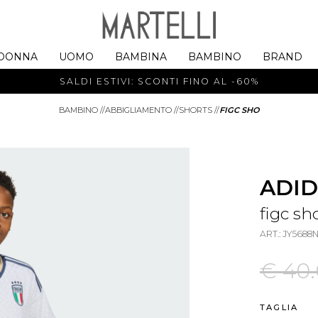
DONNA
UOMO
BAMBINA
BAMBINO
BRAND
SALDI ESTIVI: SCONTI FINO AL -60%
BAMBINO
//
ABBIGLIAMENTO
//
SHORTS
//
FIGC SHO
ADID
figc sh
ART.: JY568
€ 40
TAGLIA