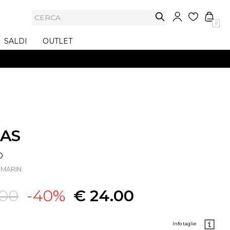
0
SALDI
OUTLET
AS
o
8NMARIN
.00
-40%
€ 24.00
info taglie