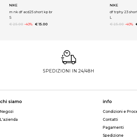
NIKE
NIKE
m nk df acd25 short kp br
df trphy 23 shor
S
L
€ 25.00
-40%
€ 15.00
€ 25.00
-40%
SPEDIZIONI IN 24/48H
chi siamo
info
Negozi
Condizioni e Proc
L'azienda
Contatti
Pagamenti
Spedizione