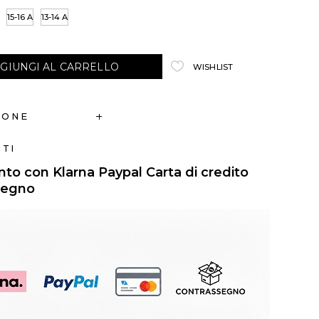
15-16 A
13-14 A
GIUNGI AL CARRELLO
WISHLIST
IONE
TI
o con Klarna Paypal Carta di credito
segno